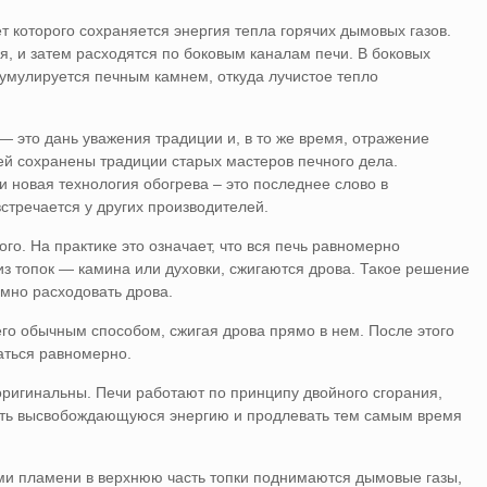
чет которого сохраняется энергия тепла горячих дымовых газов.
, и затем расходятся по боковым каналам печи. В боковых
кумулируется печным камнем, откуда лучистое тепло
— это дань уважения традиции и, в то же время, отражение
чей сохранены традиции старых мастеров печного дела.
 новая технология обогрева – это последнее слово в
стречается у других производителей.
го. На практике это означает, что вся печь равномерно
 из топок — камина или духовки, сжигаются дрова. Такое решение
омно расходовать дрова.
его обычным способом, сжигая дрова прямо в нем. После этого
каться равномерно.
 оригинальны. Печи работают по принципу двойного сгорания,
ать высвобождающуюся энергию и продлевать тем самым время
ами пламени в верхнюю часть топки поднимаются дымовые газы,