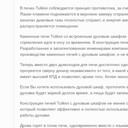
В печах Tulikivi соблюдается принцип противотока, за с
Языки пламени поднимаются в верхнюю камеру сгорания
каналах дымовые газы полностью сгорают, и энергия ак
распространяется помещение.
Каминные печи Tulikivi со встроенным духовым шкафом 
стремления идти в ногу со временем. В конструкции пе
Разработанная и запатентованная инженерами компании
производстве каминных печей с духовым шкафом, и не в
Теперь вместо двух дымоходов для печи достаточно одно
прогреется сверху донизу независимого от того, в какой
имеет высокий КПД и позволяет, кроме того, более экон
Если Вы хотите использовать духовой шкаф, протопите 
духовка будет жаркой долгое время, а пища будет запе
Конструкции печей Tulikivi с духовым шкафом не менее
который позволяет эффективно и полностью использов
работы духовки.
Дрова горят в топке печи, одновременно вместе с язык