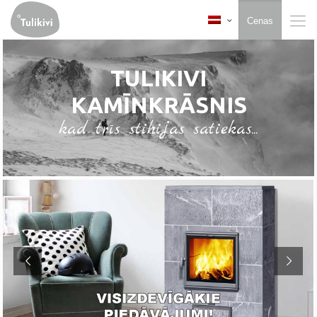
Cenas
TULIKIVI
KAMĪNKRĀSNIS
kad trīs stihijas satiekas...