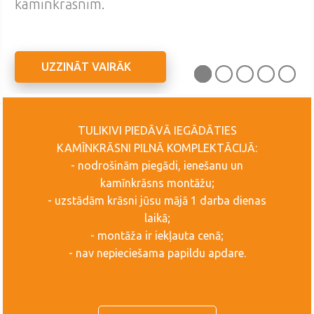
kamīnkrāsnīm.
UZZINĀT VAIRĀK
TULIKIVI PIEDĀVĀ IEGĀDĀTIES
KAMĪNKRĀSNI PILNĀ KOMPLEKTĀCIJĀ:
- nodrošinām piegādi, ienešanu un
kamīnkrāsns montāžu;
- uzstādām krāsni jūsu mājā 1 darba dienas
laikā;
- montāža ir iekļauta cenā;
- nav nepieciešama papildu apdare.