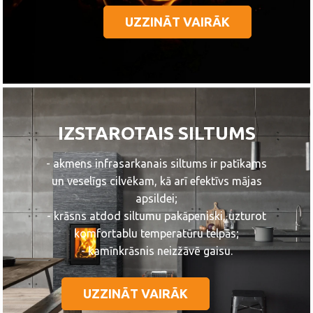
UZZINĀT VAIRĀK
IZSTAROTAIS SILTUMS
- akmens infrasarkanais siltums ir patīkams
un veselīgs cilvēkam, kā arī efektīvs mājas
apsildei;
- krāsns atdod siltumu pakāpeniski, uzturot
komfortablu temperatūru telpās;
- kamīnkrāsnis neizžāvē gaisu.
UZZINĀT VAIRĀK