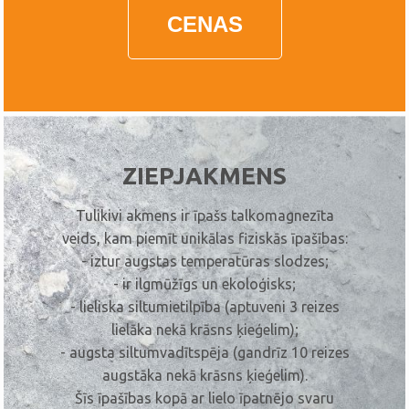
CENAS
ZIEPJAKMENS
Tulikivi akmens ir īpašs talkomagnezīta
veids, kam piemīt unikālas fiziskās īpašības:
- iztur augstas temperatūras slodzes;
- ir ilgmūžīgs un ekoloģisks;
- lieliska siltumietilpība (aptuveni 3 reizes
lielāka nekā krāsns ķieģelim);
- augsta siltumvadītspēja (gandrīz 10 reizes
augstāka nekā krāsns ķieģelim).
Šīs īpašības kopā ar lielo īpatnējo svaru