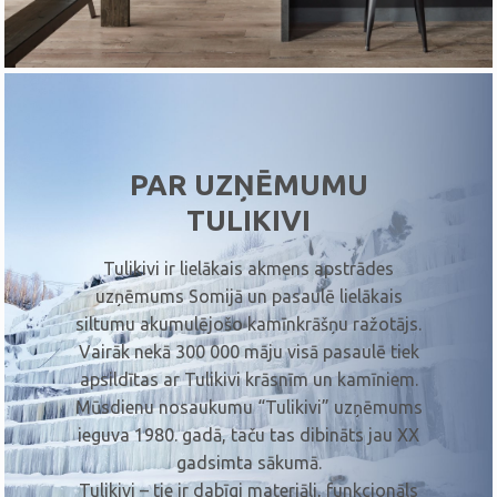
PAR UZŅĒMUMU
TULIKIVI
Tulikivi ir lielākais akmens apstrādes
uzņēmums Somijā un pasaulē lielākais
siltumu akumulējošo kamīnkrāšņu ražotājs.
Vairāk nekā 300 000 māju visā pasaulē tiek
apsildītas ar Tulikivi krāsnīm un kamīniem.
Mūsdienu nosaukumu “Tulikivi” uzņēmums
ieguva 1980. gadā, taču tas dibināts jau XX
gadsimta sākumā.
Tulikivi – tie ir dabīgi materiāli, funkcionāls