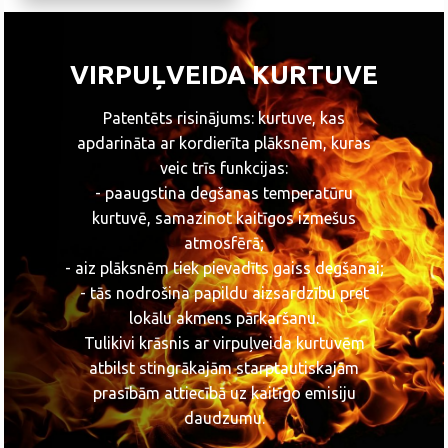
VIRPUĻVEIDA KURTUVE
Patentēts risinājums: kurtuve, kas
apdarināta ar kordierīta plāksnēm, kuras
veic trīs funkcijas:
- paaugstina degšanas temperatūru
kurtuvē, samazinot kaitīgos izmešus
atmosfērā;
- aiz plāksnēm tiek pievadīts gaiss degšanai;
- tās nodrošina papildu aizsardzību pret
lokālu akmens pārkaršanu.
Tulikivi krāsnis ar virpuļveida kurtuvēm
atbilst stingrākajām starptautiskajām
prasībām attiecībā uz kaitīgo emisiju
daudzumu.