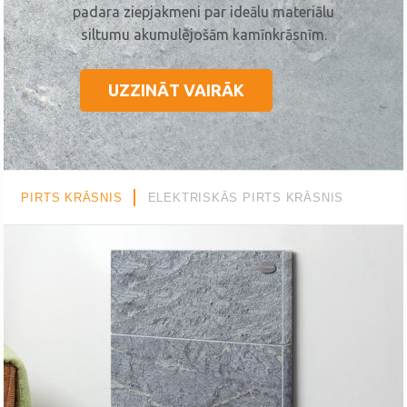
padara ziepjakmeni par ideālu materiālu
siltumu akumulējošām kamīnkrāsnīm.
UZZINĀT VAIRĀK
PIRTS KRĀSNIS
ELEKTRISKĀS PIRTS KRĀSNIS