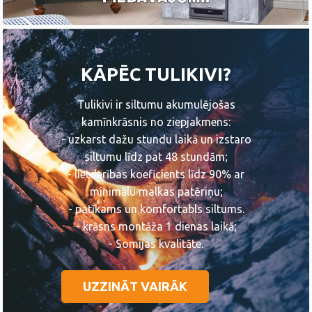
KĀPĒC TULIKIVI?
Tulikivi ir siltumu akumulējošas
kamīnkrāsnis no ziepjakmens:
- uzkarst dažu stundu laikā un izstaro
siltumu līdz pat 48 stundām;
- lietderības koeficients līdz 90% ar
minimālu malkas patēriņu;
- patīkams un komfortabls siltums.
- krāsns montāža 1 dienas laikā;
- Somijas kvalitāte.
UZZINĀT VAIRĀK