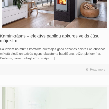
Kamīnkrāsns – efektīvs papildu apkures veids Jūsu
mājoklim
Daudziem no mums komforts aukstajās gada sezonās saistās ar ietīšanos
mīkstā pledā un dzīvās uguns skaistuma baudīšanu, sēžot pie kamīna.
Protams, nevar noliegt arī to spēju
[…]
Read more