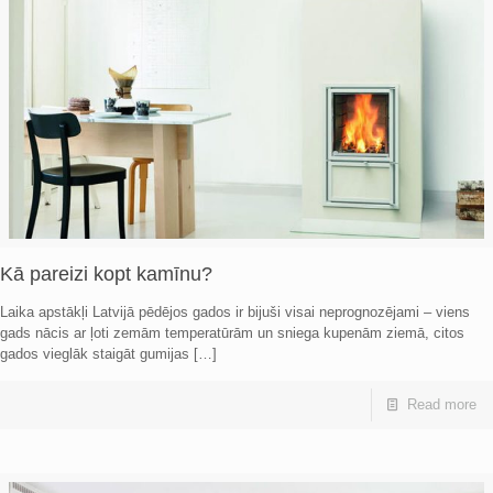
Kā pareizi kopt kamīnu?
Laika apstākļi Latvijā pēdējos gados ir bijuši visai neprognozējami – viens
gads nācis ar ļoti zemām temperatūrām un sniega kupenām ziemā, citos
gados vieglāk staigāt gumijas
[…]
Read more