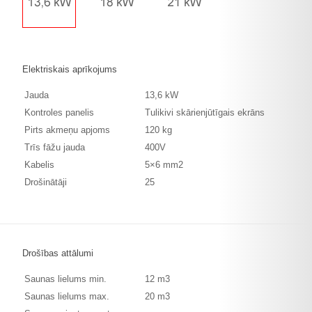
Elektriskais aprīkojums
Jauda
13,6 kW
Kontroles panelis
Tulikivi skārienjūtīgais ekrāns
Pirts akmeņu apjoms
120 kg
Trīs fāžu jauda
400V
Kabelis
5×6 mm2
Drošinātāji
25
Drošības attālumi
Saunas lielums min.
12 m3
Saunas lielums max.
20 m3