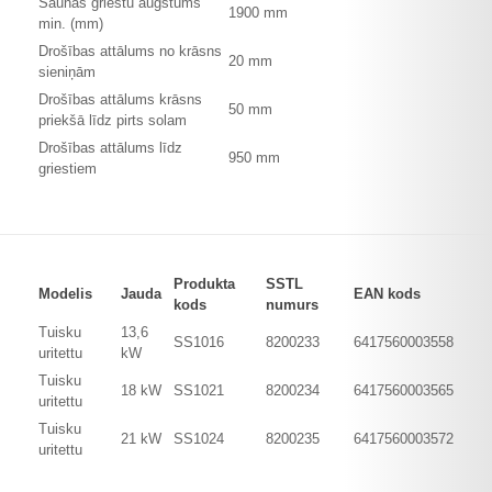
Saunas griestu augstums
1900 mm
min. (mm)
Drošības attālums no krāsns
20 mm
sieniņām
Drošības attālums krāsns
50 mm
priekšā līdz pirts solam
Drošības attālums līdz
950 mm
griestiem
Produkta
SSTL
Modelis
Jauda
EAN kods
kods
numurs
Tuisku
13,6
SS1016
8200233
6417560003558
uritettu
kW
Tuisku
18 kW
SS1021
8200234
6417560003565
uritettu
Tuisku
21 kW
SS1024
8200235
6417560003572
uritettu