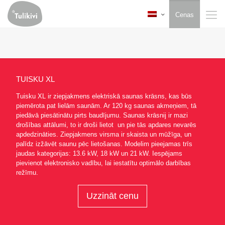
Cenas
TUISKU XL
Tuisku XL ir ziepjakmens elektriskā saunas krāsns, kas būs
piemērota pat lielām saunām. Ar 120 kg saunas akmeņiem, tā
piedāvā piesātinātu pirts baudījumu. Saunas krāsnij ir mazi
drošības attālumi, to ir droši lietot un pie tās apdares nevarēs
apdedzināties. Ziepjakmens virsma ir skaista un mūžīga, un
palīdz izžāvēt saunu pēc lietošanas. Modelim pieejamas trīs
jaudas kategorijas: 13.6 kW, 18 kW un 21 kW. Iespējams
pievienot elektronisko vadību, lai iestatītu optimālo darbības
režīmu.
Uzzināt cenu