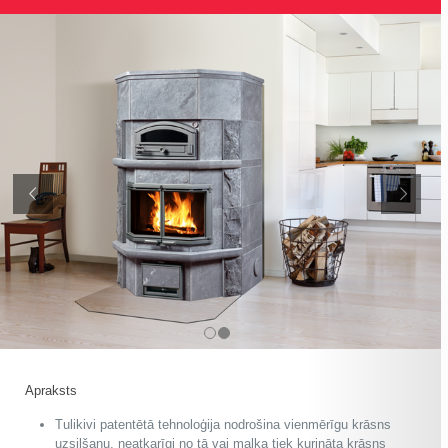
Apraksts
Tulikivi patentētā tehnoloģija nodrošina vienmērīgu krāsns
uzsilšanu, neatkarīgi no tā vai malka tiek kurināta krāsns