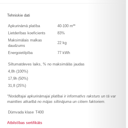
Tehniskie dati
Apkurināmā platība
40-100 m²*
Lietderības koeficients
83%
Maksimālais malkas
22 kg
daudzums
Energoietilpība
77 kWh
Siltumatdeves laiks, % no maksimālās jaudas
4,8h (100%)
17,9h (50%)
31,8 (25%)
*Norādītajai apkurināmajai platībai ir informatīvs raksturs un tā var
mainīties atkarībā no mājas siltinājuma un citiem faktoriem.
Dūmvada klase
T400
Atbilstības sertifikāts