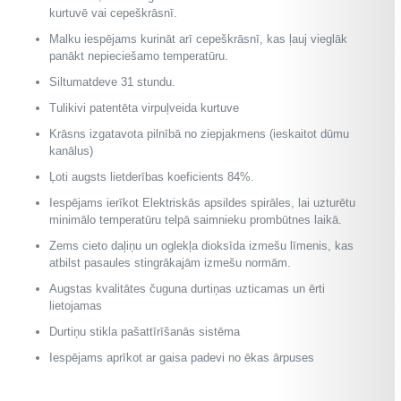
kurtuvē vai cepeškrāsnī.
Malku iespējams kurināt arī cepeškrāsnī, kas ļauj vieglāk
panākt nepieciešamo temperatūru.
Siltumatdeve 31 stundu.
Tulikivi patentēta virpuļveida kurtuve
Krāsns izgatavota pilnībā no ziepjakmens (ieskaitot dūmu
kanālus)
Ļoti augsts lietderības koeficients 84%.
Iespējams ierīkot Elektriskās apsildes spirāles, lai uzturētu
minimālo temperatūru telpā saimnieku prombūtnes laikā.
Zems cieto daļiņu un oglekļa dioksīda izmešu līmenis, kas
atbilst pasaules stingrākajām izmešu normām.
Augstas kvalitātes čuguna durtiņas uzticamas un ērti
lietojamas
Durtiņu stikla pašattīrīšanās sistēma
Iespējams aprīkot ar gaisa padevi no ēkas ārpuses