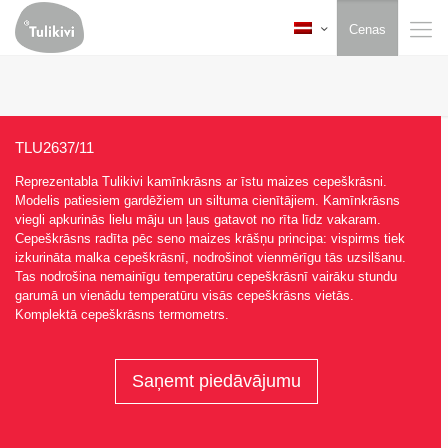
Cenas
TLU2637/11
Reprezentabla Tulikivi kamīnkrāsns ar īstu maizes cepeškrāsni.
Modelis patiesiem gardēžiem un siltuma cienītājiem. Kamīnkrāsns
viegli apkurinās lielu māju un ļaus gatavot no rīta līdz vakaram.
Cepeškrāsns radīta pēc seno maizes krāšņu principa: vispirms tiek
izkurināta malka cepeškrāsnī, nodrošinot vienmērīgu tās uzsilšanu.
Tas nodrošina nemainīgu temperatūru cepeškrāsnī vairāku stundu
garumā un vienādu temperatūru visās cepeškrāsns vietās.
Komplektā cepeškrāsns termometrs.
Saņemt piedāvājumu