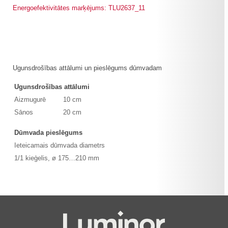
Energoefektivitātes marķējums: TLU2637_11
Ugunsdrošības attālumi un pieslēgums dūmvadam
Ugunsdrošības attālumi
Aizmugurē
10 cm
Sānos
20 cm
Dūmvada pieslēgums
Ieteicamais dūmvada diametrs
1/1 kieģelis, ø 175…210 mm