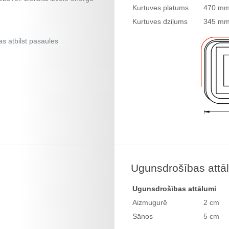
Kurtuves platums
470 m
Kurtuves dziļums
345 m
as atbilst pasaules
Ugunsdrošības att
Ugunsdrošības attālumi
Aizmugurē
2 cm
Sānos
5 cm