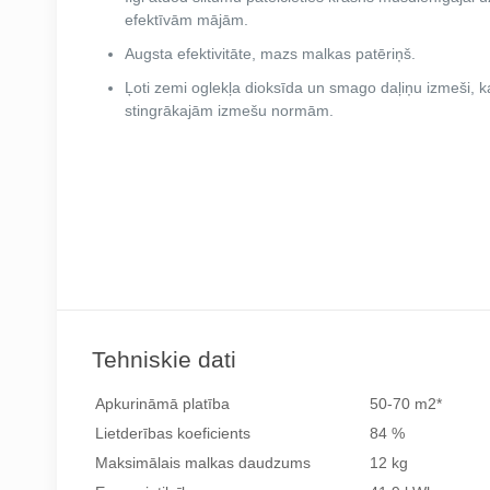
efektīvām mājām.
Augsta efektivitāte, mazs malkas patēriņš.
Ļoti zemi oglekļa dioksīda un smago daļiņu izmeši, k
stingrākajām izmešu normām.
Tehniskie dati
Apkurināmā platība
50-70 m2*
Lietderības koeficients
84 %
Maksimālais malkas daudzums
12 kg