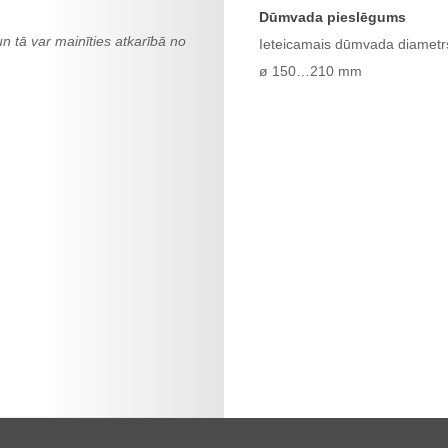
Dūmvada pieslēgums
un tā var mainīties atkarībā no
Ieteicamais dūmvada diametr
ø 150…210 mm