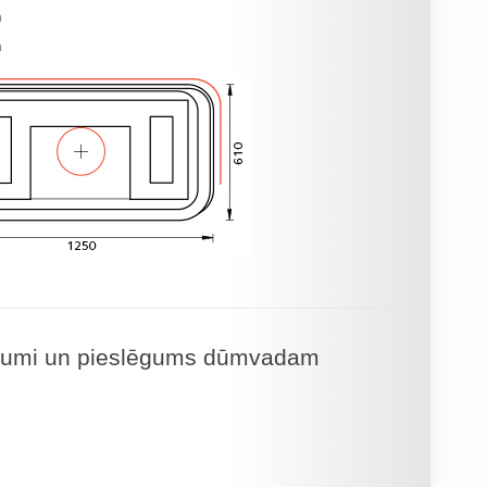
m
m
ālumi un pieslēgums dūmvadam