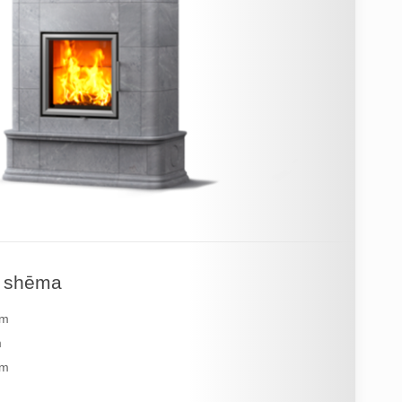
s shēma
mm
m
mm
g