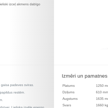
ieliski izceļ akmens dabīgo
Izmēri un pamatne
n gaisa padeves sviras.
Platums
1250 
Dziļums
610 m
 papildus restēm.
Augstums
1635 
m.
Svars
1660 k
zbūvei. Lieliska izvēle energo