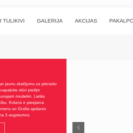
 TULIKIVI
GALERIJA
AKCIJAS
PAKALPO
r jaunu skatījumu uz pierasto
apaļotie stūri piešķir
 jaunajam modelim. Lielās
ību. Krāsns ir pieejama
akmens un Grafia apdares
ama 3 augstumos.