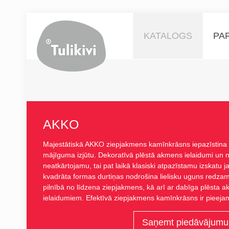
KATALOGS
PAR
AKKO
Majestātiskā AKKO ziepjakmens kamīnkrāsns iepazīstina a
mājīguma izjūtu. Dekoratīvā plēstā akmens ielaidumi un no
neatkārtojamu, tai pat laikā klasiski atpazīstamu izskatu
kvadrāta formas durtiņas nodrošina lielisku uguns redzam
pilnībā no līdzena ziepjakmens, kā arī ar dabīga plēsta 
ielaidumiem. Efektīvā ziepjakmens kamīnkrāsns ir pieej
Saņemt piedāvājumu