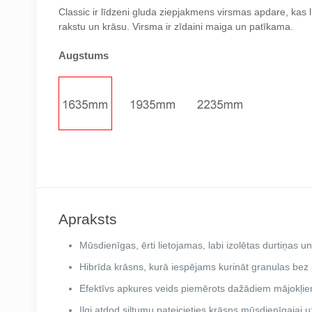
Classic ir līdzeni gluda ziepjakmens virsmas apdare, kas l
rakstu un krāsu. Virsma ir zīdaini maiga un patīkama.
Augstums
Apraksts
Mūsdienīgas, ērti lietojamas, labi izolētas durtiņas u
Hibrīda krāsns, kurā iespējams kurināt granulas bez
Efektīvs apkures veids piemērots dažādiem mājokļie
Ilgi atdod siltumu pateicieties krāsns mūsdienīgajai u