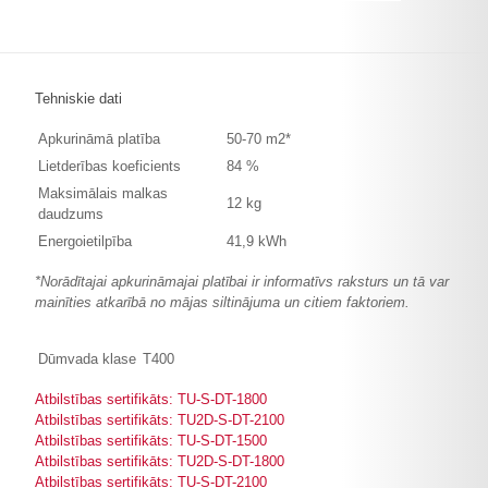
Tehniskie dati
Apkurināmā platība
50-70 m2*
Lietderības koeficients
84 %
Maksimālais malkas
12 kg
daudzums
Energoietilpība
41,9 kWh
*Norādītajai apkurināmajai platībai ir informatīvs raksturs un tā var
mainīties atkarībā no mājas siltinājuma un citiem faktoriem.
Dūmvada klase
T400
Atbilstības sertifikāts: TU-S-DT-1800
Atbilstības sertifikāts: TU2D-S-DT-2100
Atbilstības sertifikāts: TU-S-DT-1500
Atbilstības sertifikāts: TU2D-S-DT-1800
Atbilstības sertifikāts: TU-S-DT-2100