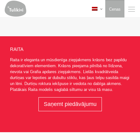
Cenas
RAITA
Raita ir eleganta un mūsdienīga ziepjakmens krāsns bez papildu
dekoratīviem elementiem. Krāsns pieejama pilnībā no līdzena,
rievota vai Grafia apdares ziepjakmens. Lielās kvadrātveida
durtiņas var lepoties ar dubultu stiklu, kas ļaus telpu sasilda maigi
un lēni. Durtiņu roktura iekšpuse ir veidota no dabīga akmens.
Platākais Raita modelis saglabā siltumu ar visu tā masu.
Saņemt piedāvājumu