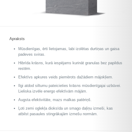
Apraksts
Mūsdienīgas, ērti lietojamas, labi izolētas durtiņas un gaisa
padeves sviras.
Hibrīda krāsns, kurā iespējams kurināt granulas bez papildus
restēm.
Efektīvs apkures veids piemērots dažādiem mājokļiem.
Ilgi atdod siltumu pateicieties krāsns mūsdienīgajai uzbūvei.
Lieliska izvēle energo efektīvām mājām.
Augsta efektivitāte, mazs malkas patēriņš.
Ļoti zemi oglekļa dioksīda un smago daļiņu izmeši, kas
atbilst pasaules stingrākajām izmešu normām.